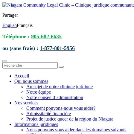
Partager
English
Français
Téléphone :
905-682-6635
ou (sans frais) :
1-877-801-5956
Accueil
Qui nous sommes
Au sujet de notre clinique juridique
Notre équipe
Notre conseil d’administration
Nos services
Comment pouvons-nous vous aider?
Admissibilité financière
Projet de justice queer de la région du Niagara
Informations juridiques
Nous pouvons vous aider dans les domaines suivants